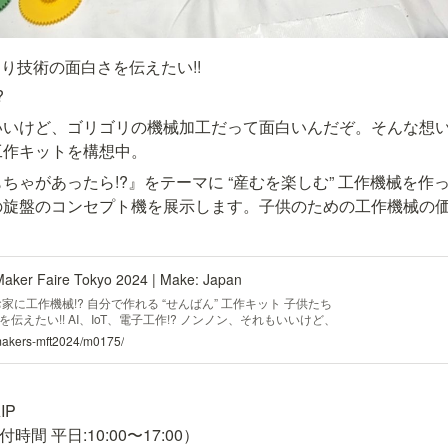
り技術の面白さを伝えたい!!
?
いいけど、ゴリゴリの機械加工だって面白いんだぞ。そんな想
工作キットを構想中。
ちゃがあったら!?』をテーマに “産むを楽しむ” 工作機械を作
の旋盤のコンセプト機を展示します。子供のための工作機械の
 Faire Tokyo 2024 | Make: Japan
家に工作機械!? 自分で作れる “せんばん” 工作キット 子供たち
えたい!! AI、IoT、電子工作!? ノンノン、それもいいけど、
/makers-mft2024/m0175/
P
