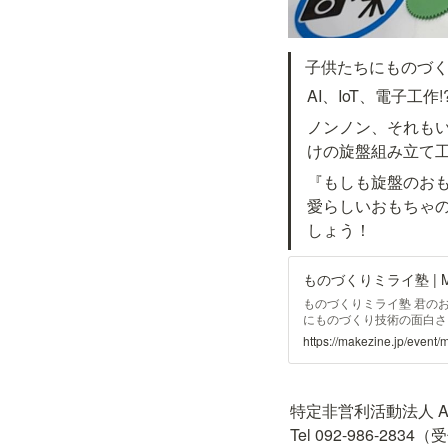
子供たちにものづく
AI、IoT、電子工作!
ノンノン、それも
けの旋盤組み立て
『もしも旋盤のおも
愛らしいおもちゃ
しょう！
ものづくりミライ塾 | Maker
ものづくりミライ塾 君のお
にものづくり技術の面白さを伝
ゴリゴリの機械…
https://makezine.jp/event
特定非営利活動法人 AI