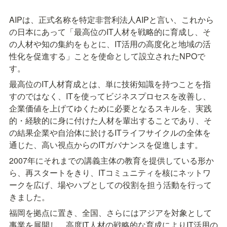
AIPは、正式名称を特定非営利法人AIPと言い、これから
の日本にあって「最高位のIT人材を戦略的に育成し、そ
の人材や知の集約をもとに、IT活用の高度化と地域の活
性化を促進する」ことを使命として設立されたNPOで
す。
最高位のIT人材育成とは、単に技術知識を持つことを指
すのではなく、ITを使ってビジネスプロセスを改善し、
企業価値を上げてゆくために必要となるスキルを、実践
的・経験的に身に付けた人材を輩出することであり、そ
の結果企業や自治体に於けるITライフサイクルの全体を
通じた、高い視点からのITガバナンスを促進します。
2007年にそれまでの講義主体の教育を提供している形か
ら、再スタートをきり、ITコミュニティを核にネットワ
ークを広げ、場やハブとしての役割を担う活動を行って
きました。
福岡を拠点に置き、全国、さらにはアジアを対象として
事業を展開し、高度IT人材の戦略的な育成によりIT活用の