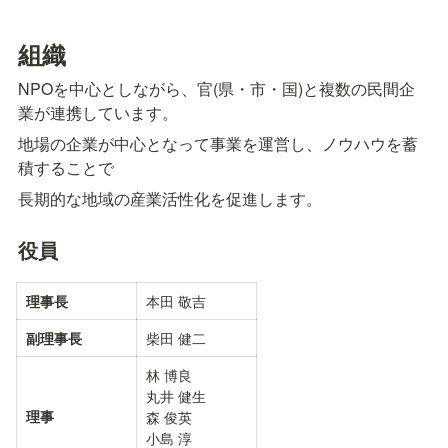
組織
NPOを中心としながら、官(県・市・国)と複数の民間企
業が連携しています。
地場の企業が中心となって事業を運営し、ノウハウを蓄
積することで
長期的な地域の産業活性化を促進します。
役員
本田 敬吉
理事長
柴田 健二
副理事長
林 博良

丸井 健生

理事
森 俊英

小島 淳
