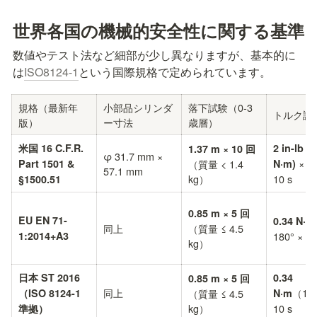
世界各国の機械的安全性に関する基準
数値やテスト法など細部が少し異なりますが、基本的に
は
ISO8124-1
という国際規格で定められています。
規格（最新年
小部品シリンダ
落下試験（0-3 
トルク試
版）
ー寸法
歳層）
米国 16 C.F.R. 
2 in-lb (0
1.37 m × 10 回
φ 31.7 mm × 
 × 1
Part 1501 & 
（質量 < 1.4 
N·m)
57.1 mm 
kg）
10 s
§1500.51
0.85 m × 5 回
EU EN 71-
0.34 N·m
同上
（質量 ≤ 4.5 
1:2014+A3
180° × 10
kg）
日本 ST 2016 
0.34 
0.85 m × 5 回
同上
（180
（ISO 8124-1
（質量 ≤ 4.5 
N·m
kg）
10 s 
準拠）