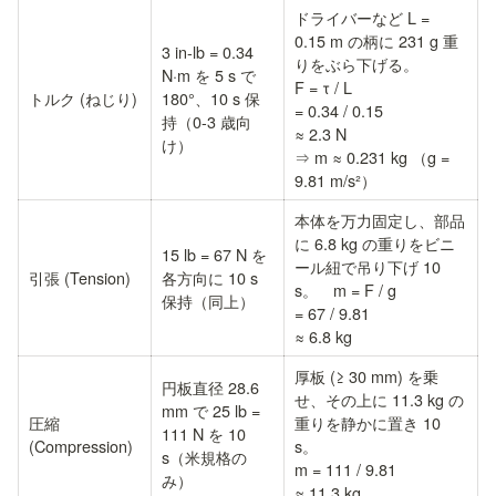
ドライバーなど L = 
0.15 m の柄に 231 g 重
3 in-lb = 0.34 
りをぶら下げる。　

N·m を 5 s で 
F = τ / L 

トルク (ねじり)
180°、10 s 保
= 0.34 / 0.15 

持（0-3 歳向
≈ 2.3 N

け）
⇒ m ≈ 0.231 kg （g = 
9.81 m/s²）
本体を万力固定し、部品
に 6.8 kg の重りをビニ
15 lb = 67 N を
ール紐で吊り下げ 10 
引張 (Tension)
各方向に 10 s 
s。　m = F / g 

保持（同上）
= 67 / 9.81 

≈ 6.8 kg
厚板 (≥ 30 mm) を乗
円板直径 28.6 
せ、その上に 11.3 kg の
mm で 25 lb = 
圧縮 
重りを静かに置き 10 
111 N を 10 
(Compression)
s。　

s（米規格の
m = 111 / 9.81 

み）
≈ 11.3 kg