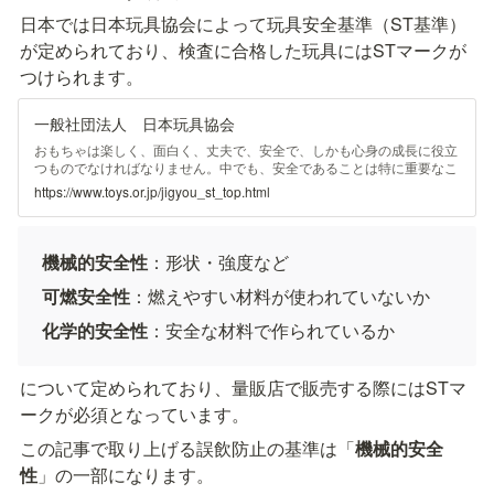
日本では日本玩具協会によって玩具安全基準（ST基準）
が定められており、検査に合格した玩具にはSTマークが
つけられます。
一般社団法人 日本玩具協会
おもちゃは楽しく、面白く、丈夫で、安全で、しかも心身の成長に役立
つものでなければなりません。中でも、安全であることは特に重要なこ
とです。 我が国で販売されるおもちゃの安全性を高めるために、玩
https://www.toys.or.jp/jigyou_st_top.html
具業界は、昭和46年（1971年）に、玩具安全基準（ＳＴ基準）を策定
し、玩具安全マーク（ＳＴマーク）制度を創設しました。 ＳＴ基準
は、玩具の安全基準で、機械的安全性、可燃安全性、化学的安全性から
なっています。ＳＴマークは、第三者検査機関によるＳＴ基準適合検査
機械的安全性
：形状・強度など
に合格したおもちゃに付けることができるマークです。
可燃安全性
：燃えやすい材料が使われていないか
化学的安全性
：安全な材料で作られているか
について定められており、量販店で販売する際にはSTマ
ークが必須となっています。
この記事で取り上げる誤飲防止の基準は「
機械的安全
性
」の一部になります。