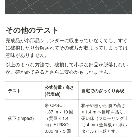
その他のテスト
完成品が小部品シリンダーに収まっていなくても、すぐ
に破損したり分解されてその破片が収まってしまっては
意味がありません。
以上のような方法で、破損して小さな部品が脱落しない
か、確かめてみるとさらに安心かもしれません。
公式荷重 / 高さ 
テスト
自宅でのざっくり再現
(代表値)
米 CPSC : 
梯子や棚から 胸の高さ 
1.37 m × 10 回
≈ 1.4 m へ目印を貼り、
落下 (Impact)
（質量 < 1.4 
硬い床（フローリング上
kg）EU/ISO : 
に 4 mm 金属板 or 厚い
0.85 m × 5 回
タイル）へ落とす。