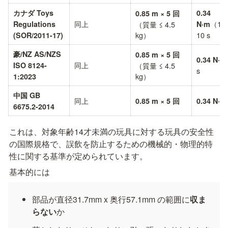
カナダ Toys 
0.34 
0.85 m × 5 回
同上
（180
Regulations 
（質量 ≤ 4.5 
N·m
kg）
10 s
(SOR/2011-17)
豪/NZ AS/NZS 
0.85 m × 5 回
0.34 N·m
同上
ISO 8124-
（質量 ≤ 4.5 
s
kg）
1:2023
中国 GB 
同上
0.85 m × 5 回
0.34 N·m
6675.2-2014
これは、対象年齢14才未満の玩具に対する玩具の安全性
の国際規格で、誤飲を防止するための機械的・物理的特
性に関する基準が定められています。
基本的には
部品が直径31.7mm x 奥行57.1mm の範囲に
収ま
らない
か