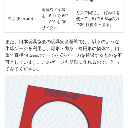
金属ワイヤ等
万力で固定し、ばね秤を
を 15 lb で 60° 
曲げ (Flexure)
使って手動で 6.8kgの力
→ 120° を 30 
で30 往復引っ張る。
サイクル
また、日本玩具協会の玩具安全基準では、以下のような
小球ゲージを利用し、球形・卵形・楕円形の物体で、自
重で直径44.5㎜のゲージ(小球ゲージ)を通過するものを不
可としています。このゲージも簡単に作れるので、作っ
てみてください。